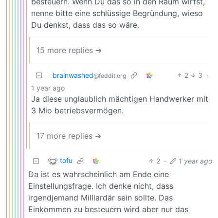
besteuern. Wenn Du das so in den Raum wirfst,
nenne bitte eine schlüssige Begründung, wieso
Du denkst, dass das so wäre.
15 more replies ➔
brainwashed
2
3
·
@feddit.org
1 year ago
Ja diese unglaublich mächtigen Handwerker mit
3 Mio betriebsvermögen.
17 more replies ➔
tofu
2
·
1 year ago
Da ist es wahrscheinlich am Ende eine
Einstellungsfrage. Ich denke nicht, dass
irgendjemand Milliardär sein sollte. Das
Einkommen zu besteuern wird aber nur das