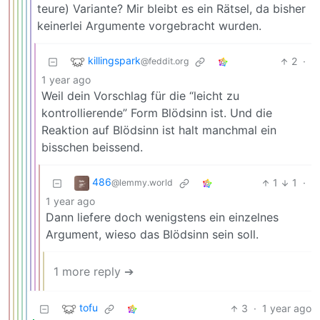
teure) Variante? Mir bleibt es ein Rätsel, da bisher
keinerlei Argumente vorgebracht wurden.
killingspark
2
·
@feddit.org
1 year ago
Weil dein Vorschlag für die “leicht zu
kontrollierende” Form Blödsinn ist. Und die
Reaktion auf Blödsinn ist halt manchmal ein
bisschen beissend.
486
1
1
·
@lemmy.world
1 year ago
Dann liefere doch wenigstens ein einzelnes
Argument, wieso das Blödsinn sein soll.
1 more reply ➔
tofu
3
·
1 year ago