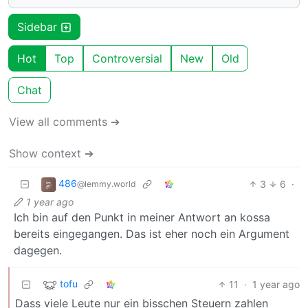
Sidebar
Hot
Top
Controversial
New
Old
Chat
View all comments ➔
Show context ➔
486
3
6
·
@lemmy.world
1 year ago
Ich bin auf den Punkt in meiner Antwort an kossa
bereits eingegangen. Das ist eher noch ein Argument
dagegen.
tofu
11
·
1 year ago
Dass viele Leute nur ein bisschen Steuern zahlen