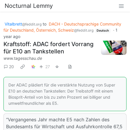
Nocturnal Lemmy
Vitalbrett
to
DACH - Deutschsprachige Community
@feddit.org
für Deutschland, Österreich, Schweiz
·
1
@feddit.org
Deutsch
year ago
Kraftstoff: ADAC fordert Vorrang
für E10 an Tankstellen
www.tagesschau.de
20
27
Der ADAC plädiert für die verstärkte Nutzung von Super
E10 an deutschen Tankstellen: Der Treibstoff mit einem
Biosprit-Anteil von bis zu zehn Prozent sei billiger und
umweltfreundlicher als E5.
“Vergangenes Jahr machte E5 nach Zahlen des
Bundesamts für Wirtschaft und Ausfuhrkontrolle 67,5