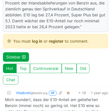
Prozent der Inlandsablieferungen von Benzin aus, die
ziemlich genau den Spritverkauf in Deutschland
abbilden. E10 lag bei 27,4 Prozent, Super Plus bei gut
5,1. Damit wächst der E10-Anteil nur noch minimal:
2023 hatte er bei 26,4 Prozent gelegen.”
You must
log in
or
register
to comment.
Sidebar
Hot
Top
Controversial
New
Old
Chat
Vitalbrett
18
·
1 year ago
@feddit.org
OP
Mich wundert, dass der E10-Anteil am gelieferten
Benzin (immer noch) so gering ist. Hat E10 eine so