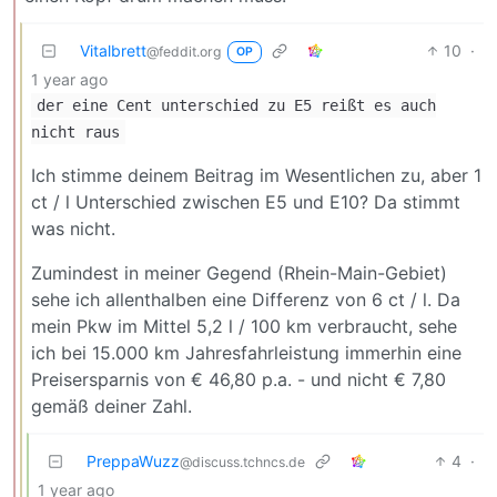
Vitalbrett
10
·
@feddit.org
OP
1 year ago
der eine Cent unterschied zu E5 reißt es auch
nicht raus
Ich stimme deinem Beitrag im Wesentlichen zu, aber 1
ct / l Unterschied zwischen E5 und E10? Da stimmt
was nicht.
Zumindest in meiner Gegend (Rhein-Main-Gebiet)
sehe ich allenthalben eine Differenz von 6 ct / l. Da
mein Pkw im Mittel 5,2 l / 100 km verbraucht, sehe
ich bei 15.000 km Jahresfahrleistung immerhin eine
Preisersparnis von € 46,80 p.a. - und nicht € 7,80
gemäß deiner Zahl.
PreppaWuzz
4
·
@discuss.tchncs.de
1 year ago