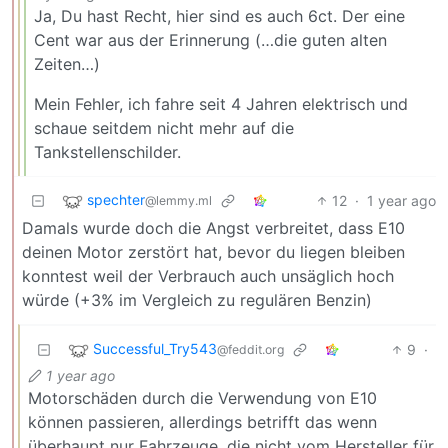
Ja, Du hast Recht, hier sind es auch 6ct. Der eine
Cent war aus der Erinnerung (…die guten alten
Zeiten…)
Mein Fehler, ich fahre seit 4 Jahren elektrisch und
schaue seitdem nicht mehr auf die
Tankstellenschilder.
spechter
12
·
1 year ago
@lemmy.ml
Damals wurde doch die Angst verbreitet, dass E10
deinen Motor zerstört hat, bevor du liegen bleiben
konntest weil der Verbrauch auch unsäglich hoch
würde (+3% im Vergleich zu regulären Benzin)
Successful_Try543
9
·
@feddit.org
1 year ago
Motorschäden durch die Verwendung von E10
können passieren, allerdings betrifft das wenn
überhaupt nur Fahrzeuge, die nicht vom Hersteller für