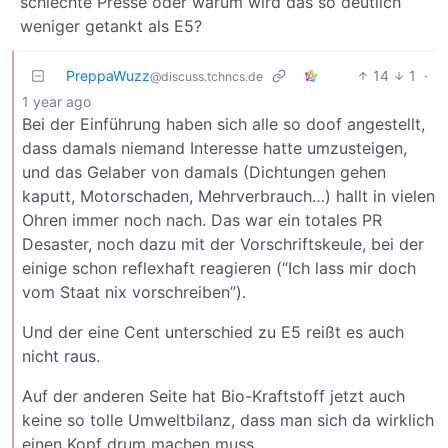
schlechte Presse oder warum wird das so deutlich
weniger getankt als E5?
PreppaWuzz
14
1
·
@discuss.tchncs.de
1 year ago
Bei der Einführung haben sich alle so doof angestellt,
dass damals niemand Interesse hatte umzusteigen,
und das Gelaber von damals (Dichtungen gehen
kaputt, Motorschaden, Mehrverbrauch…) hallt in vielen
Ohren immer noch nach. Das war ein totales PR
Desaster, noch dazu mit der Vorschriftskeule, bei der
einige schon reflexhaft reagieren (“Ich lass mir doch
vom Staat nix vorschreiben”).
Und der eine Cent unterschied zu E5 reißt es auch
nicht raus.
Auf der anderen Seite hat Bio-Kraftstoff jetzt auch
keine so tolle Umweltbilanz, dass man sich da wirklich
einen Kopf drum machen muss.