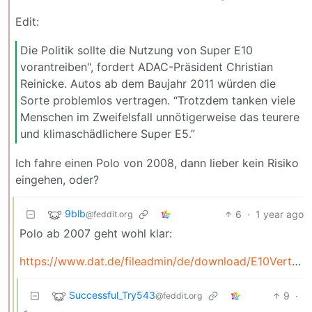
Edit:
Die Politik sollte die Nutzung von Super E10
vorantreiben", fordert ADAC-Präsident Christian
Reinicke. Autos ab dem Baujahr 2011 würden die
Sorte problemlos vertragen. “Trotzdem tanken viele
Menschen im Zweifelsfall unnötigerweise das teurere
und klimaschädlichere Super E5.”
Ich fahre einen Polo von 2008, dann lieber kein Risiko
eingehen, oder?
9blb
6
·
1 year ago
@feddit.org
Polo ab 2007 geht wohl klar:
https://www.dat.de/fileadmin/de/download/E10Vertraeglichkeit.pdf
Successful_Try543
9
·
@feddit.org