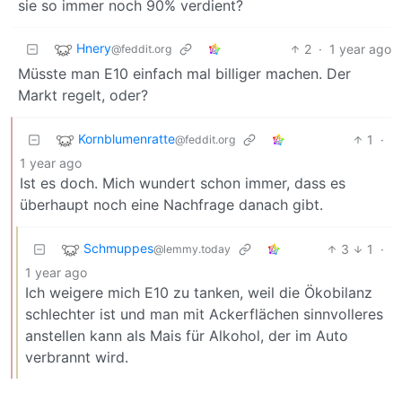
sie so immer noch 90% verdient?
Hnery
2
·
1 year ago
@feddit.org
Müsste man E10 einfach mal billiger machen. Der
Markt regelt, oder?
Kornblumenratte
1
·
@feddit.org
1 year ago
Ist es doch. Mich wundert schon immer, dass es
überhaupt noch eine Nachfrage danach gibt.
Schmuppes
3
1
·
@lemmy.today
1 year ago
Ich weigere mich E10 zu tanken, weil die Ökobilanz
schlechter ist und man mit Ackerflächen sinnvolleres
anstellen kann als Mais für Alkohol, der im Auto
verbrannt wird.