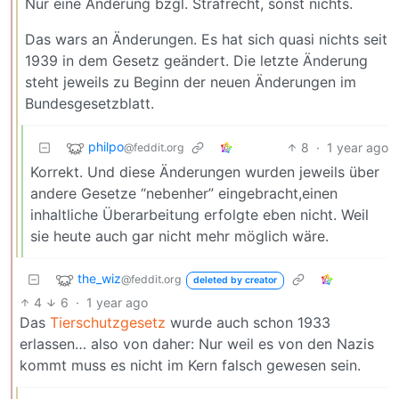
Nur eine Änderung bzgl. Strafrecht, sonst nichts.
Das wars an Änderungen. Es hat sich quasi nichts seit
1939 in dem Gesetz geändert. Die letzte Änderung
steht jeweils zu Beginn der neuen Änderungen im
Bundesgesetzblatt.
philpo
8
·
1 year ago
@feddit.org
Korrekt. Und diese Änderungen wurden jeweils über
andere Gesetze “nebenher” eingebracht,einen
inhaltliche Überarbeitung erfolgte eben nicht. Weil
sie heute auch gar nicht mehr möglich wäre.
the_wiz
@feddit.org
deleted by creator
4
6
·
1 year ago
Das
Tierschutzgesetz
wurde auch schon 1933
erlassen… also von daher: Nur weil es von den Nazis
kommt muss es nicht im Kern falsch gewesen sein.