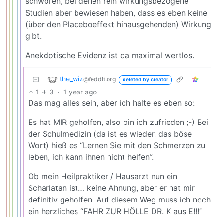
schwören, bei denen rein wirkungsbezogene
Studien aber bewiesen haben, dass es eben keine
(über den Placeboeffekt hinausgehenden) Wirkung
gibt.
Anekdotische Evidenz ist da maximal wertlos.
the_wiz
@feddit.org
deleted by creator
1
3
·
1 year ago
Das mag alles sein, aber ich halte es eben so:
Es hat MIR geholfen, also bin ich zufrieden ;-) Bei
der Schulmedizin (da ist es wieder, das böse
Wort) hieß es “Lernen Sie mit den Schmerzen zu
leben, ich kann ihnen nicht helfen”.
Ob mein Heilpraktiker / Hausarzt nun ein
Scharlatan ist… keine Ahnung, aber er hat mir
definitiv geholfen. Auf diesem Weg muss ich noch
ein herzliches “FAHR ZUR HÖLLE DR. K aus E!!!”