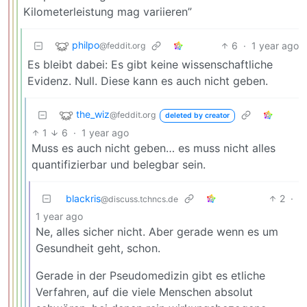
Kilometerleistung mag variieren”
philpo
6
·
1 year ago
@feddit.org
Es bleibt dabei: Es gibt keine wissenschaftliche
Evidenz. Null. Diese kann es auch nicht geben.
the_wiz
@feddit.org
deleted by creator
1
6
·
1 year ago
Muss es auch nicht geben… es muss nicht alles
quantifizierbar und belegbar sein.
blackris
2
·
@discuss.tchncs.de
1 year ago
Ne, alles sicher nicht. Aber gerade wenn es um
Gesundheit geht, schon.
Gerade in der Pseudomedizin gibt es etliche
Verfahren, auf die viele Menschen absolut