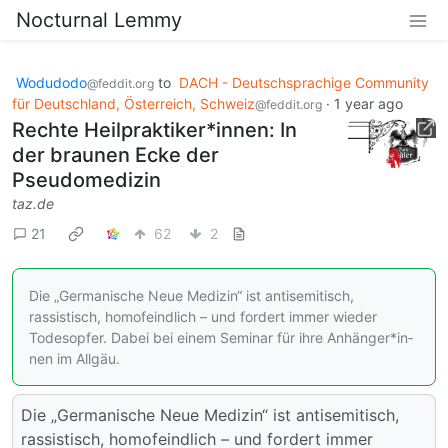
Nocturnal Lemmy
Wodudodo
to
DACH - Deutschsprachige Community
@feddit.org
für Deutschland, Österreich, Schweiz
·
1 year ago
@feddit.org
Rechte Heil­prak­ti­ke­r*in­nen: In
der braunen Ecke der
Pseudomedizin
taz.de
21
62
2
Die „Germanische Neue Medizin“ ist antisemitisch,
rassistisch, homofeindlich – und fordert immer wieder
Todesopfer. Dabei bei einem Seminar für ihre An­hän­ge­r*in­
nen im Allgäu.
Die „Germanische Neue Medizin“ ist antisemitisch,
rassistisch, homofeindlich – und fordert immer