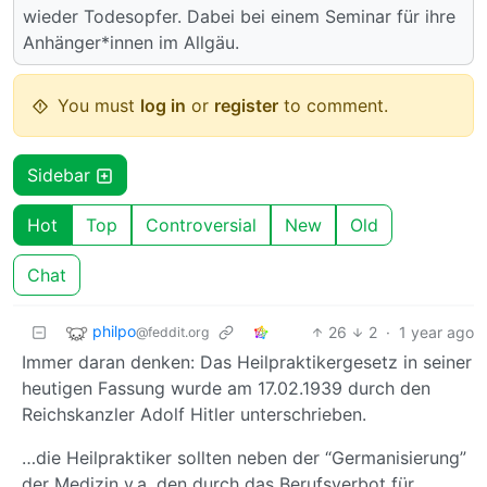
wieder Todesopfer. Dabei bei einem Seminar für ihre
An­hän­ge­r*in­nen im Allgäu.
You must
log in
or
register
to comment.
Sidebar
Hot
Top
Controversial
New
Old
Chat
philpo
26
2
·
1 year ago
@feddit.org
Immer daran denken: Das Heilpraktikergesetz in seiner
heutigen Fassung wurde am 17.02.1939 durch den
Reichskanzler Adolf Hitler unterschrieben.
…die Heilpraktiker sollten neben der “Germanisierung”
der Medizin v.a. den durch das Berufsverbot für