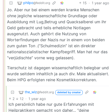
philpo
15
·
1 year ago
@feddit.org
Jo. Aber nur bei einem werden kranke Menschen
ohne jegliche wissenschaftliche Grundlage oder
Ausbildung mit Lug,Betrug und Quacksalberei um ihr
Geld gebracht und teils erhebliche Notlagen
ausgenutzt. Auch gehört die Nutzung von
Worterfindungen der Nazis nur in einem von beiden
zum guten Ton .(“Schulmedizin” ist ein direkter
nationalsozialistischer Kampfbegriff. Man hat nur das
“verjüdischte” vorne weg gelassen).
Tierschutz ist dagegen wissenschaftlich belegbar und
wurde seitdem inhaltlich ja auch div. Male aktualisiert.
Beim HPG erfolgten reine Kosmetikkorrekturen.
the_wiz
@feddit.org
deleted by creator
2
12
·
1 year ago
Ich persönlich habe nur gute Erfahrungen mit
Heilpraktikern gemacht von daher… “deine