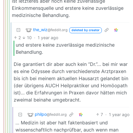
ist letzteres aber noch keine zuverlässige
Einkommensquelle und erstere keine zuverlässige
medizinische Behandlung.
the_wiz
@feddit.org
deleted by creator
2
10
·
1 year ago
und erstere keine zuverlässige medizinische
Behandlung.
Die garantiert dir aber auch kein “Dr.”… bei mir war
es eine Odyssee durch verschiedenste Arztpraxen
bis ich bei meinem aktuellen Hausarzt gelandet bin
(der übrigens AUCH Heilpraktiker und Homöopath
ist)… die Erfahrungen in Praxen davor hätten mich
zweimal beinahe umgebracht.
philpo
7
·
1 year ago
@feddit.org
… Medizin ist aber halt faktenbasiert und
wissenschaftlich nachprüfbar, auch wenn man