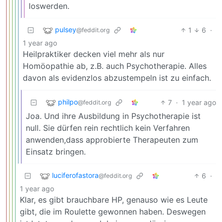
loswerden.
pulsey
1
6
·
@feddit.org
1 year ago
Heilpraktiker decken viel mehr als nur
Homöopathie ab, z.B. auch Psychotherapie. Alles
davon als evidenzlos abzustempeln ist zu einfach.
philpo
7
·
1 year ago
@feddit.org
Joa. Und ihre Ausbildung in Psychotherapie ist
null. Sie dürfen rein rechtlich kein Verfahren
anwenden,dass approbierte Therapeuten zum
Einsatz bringen.
luciferofastora
6
·
@feddit.org
1 year ago
Klar, es gibt brauchbare HP, genauso wie es Leute
gibt, die im Roulette gewonnen haben. Deswegen