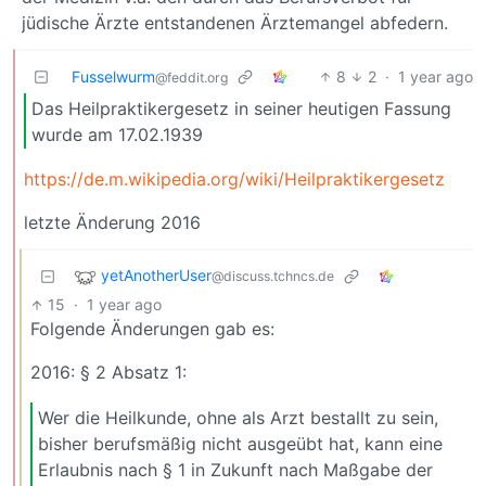
jüdische Ärzte entstandenen Ärztemangel abfedern.
Fusselwurm
8
2
·
1 year ago
@feddit.org
Das Heilpraktikergesetz in seiner heutigen Fassung
wurde am 17.02.1939
https://de.m.wikipedia.org/wiki/Heilpraktikergesetz
letzte Änderung 2016
yetAnotherUser
@discuss.tchncs.de
15
·
1 year ago
Folgende Änderungen gab es:
2016: § 2 Absatz 1:
Wer die Heilkunde, ohne als Arzt bestallt zu sein,
bisher berufsmäßig nicht ausgeübt hat, kann eine
Erlaubnis nach § 1 in Zukunft nach Maßgabe der