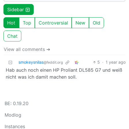
Sidebar
Hot
Top
Controversial
New
Old
Chat
View all comments ➔
smokeysnilas
5
·
1 year ago
@feddit.org
Hab auch noch einen HP Proliant DL585 G7 und weiß
nicht was ich damit machen soll.
BE: 0.19.20
Modlog
Instances