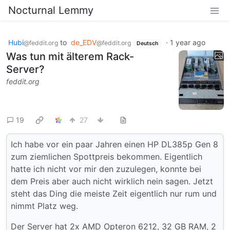
Nocturnal Lemmy
Hubi
to
de_EDV
·
1 year ago
@feddit.org
@feddit.org
Deutsch
Was tun mit älterem Rack-
Server?
feddit.org
19
27
Ich habe vor ein paar Jahren einen HP DL385p Gen 8
zum ziemlichen Spottpreis bekommen. Eigentlich
hatte ich nicht vor mir den zuzulegen, konnte bei
dem Preis aber auch nicht wirklich nein sagen. Jetzt
steht das Ding die meiste Zeit eigentlich nur rum und
nimmt Platz weg.
Der Server hat 2x AMD Opteron 6212, 32 GB RAM, 2