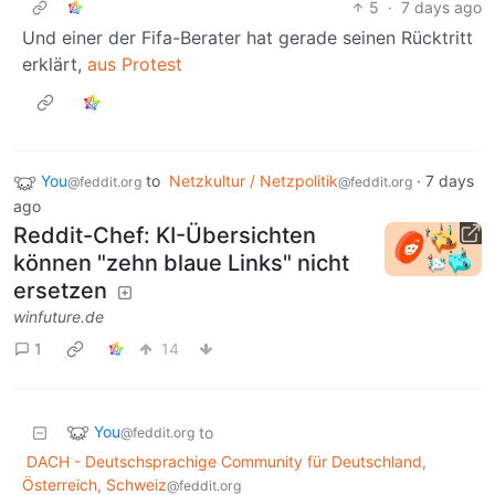
5
·
7 days ago
Und einer der Fifa-Berater hat gerade seinen Rücktritt
erklärt,
aus Protest
You
to
Netzkultur / Netzpolitik
·
7 days
@feddit.org
@feddit.org
ago
Reddit-Chef: KI-Übersichten
können "zehn blaue Links" nicht
ersetzen
winfuture.de
1
14
You
to
@feddit.org
DACH - Deutschsprachige Community für Deutschland,
Österreich, Schweiz
@feddit.org