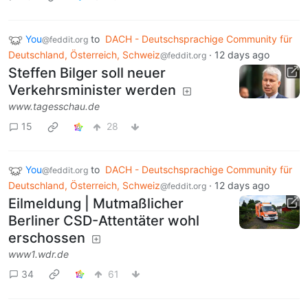
You
to
DACH - Deutschsprachige Community für
@feddit.org
Deutschland, Österreich, Schweiz
·
12 days ago
@feddit.org
Steffen Bilger soll neuer
Verkehrsminister werden
www.tagesschau.de
15
28
You
to
DACH - Deutschsprachige Community für
@feddit.org
Deutschland, Österreich, Schweiz
·
12 days ago
@feddit.org
Eilmeldung | Mutmaßlicher
Berliner CSD-Attentäter wohl
erschossen
www1.wdr.de
34
61