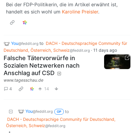
Bei der FDP-Politikerin, die im Artikel erwähnt ist,
handelt es sich wohl um
Karoline Preisler
.
You
to
DACH - Deutschsprachige Community für
@feddit.org
Deutschland, Österreich, Schweiz
·
11 days ago
@feddit.org
Falsche Tätervorwürfe in
Sozialen Netzwerken nach
Anschlag auf CSD
www.tagesschau.de
4
14
You
to
@feddit.org
OP
DACH - Deutschsprachige Community für Deutschland,
Österreich, Schweiz
@feddit.org
•