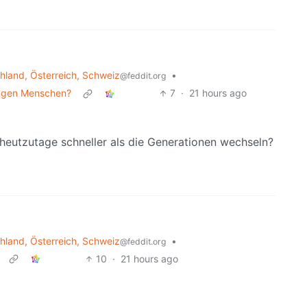
land, Österreich, Schweiz
•
@feddit.org
ungen Menschen?
7
·
21 hours ago
 heutzutage schneller als die Generationen wechseln?
land, Österreich, Schweiz
•
@feddit.org
10
·
21 hours ago