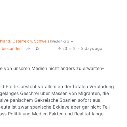
land, Österreich, Schweiz
•
@feddit.org
t bestanden
23
2
·
3 days ago
-wie von unseren Medien nicht anders zu erwarten-
 Politik besteht vorallem an der totalen Verblödung
agelanges Geschrei über Massen von Migranten, die
klusive panischem Gekreische Spanien sofort aus
ta ist zwar spanische Exklave aber gar nicht Teil
s Politik und Medien Fakten und Realität lange