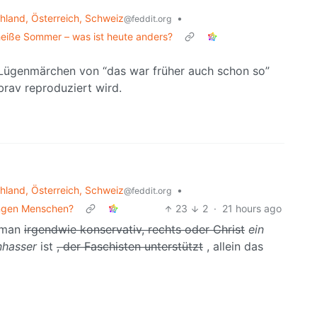
land, Österreich, Schweiz
•
@feddit.org
heiße Sommer – was ist heute anders?
 Lügenmärchen von “das war früher auch schon so”
 brav reproduziert wird.
land, Österreich, Schweiz
•
@feddit.org
ungen Menschen?
23
2
·
21 hours ago
 man
irgendwie konservativ, rechts oder Christ
ein
nhasser
ist
, der Faschisten unterstützt
, allein das