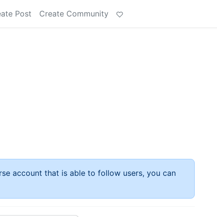
ate Post
Create Community
rse account that is able to follow users, you can